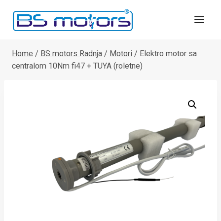
Skip
to
content
Home
/
BS motors Radnja
/
Motori
/
Elektro motor sa
centralom 10Nm fi47 + TUYA (roletne)