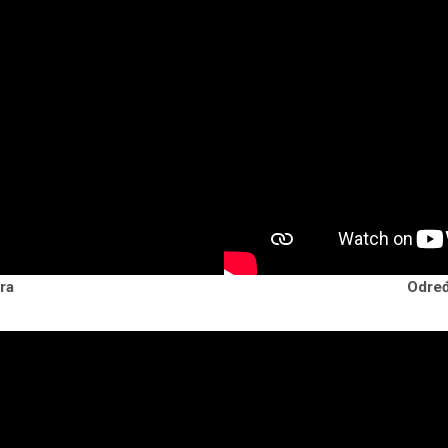
ra
Određ