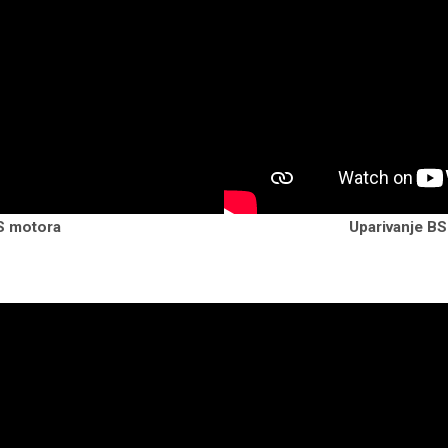
S motora
Uparivanje BS