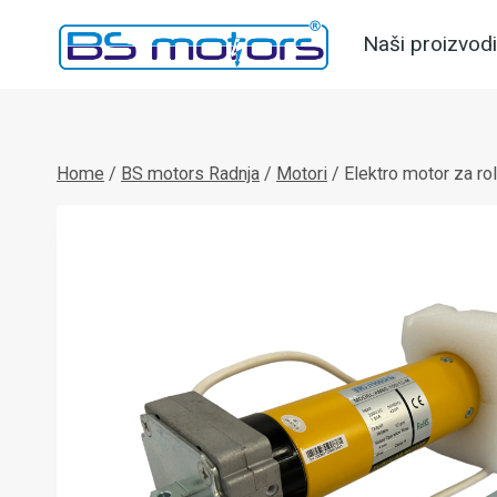
Skip
Naši proizvodi
to
content
Home
/
BS motors Radnja
/
Motori
/
Elektro motor za ro