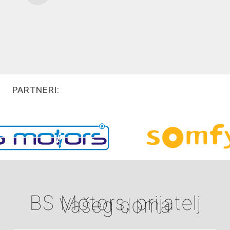
PARTNERI:
BS Motors, prijatelj
Vašeg doma