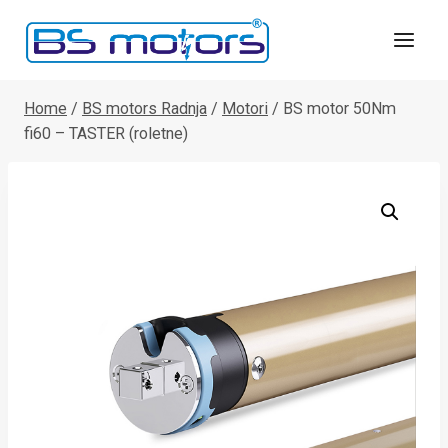
Skip
to
content
Home
/
BS motors Radnja
/
Motori
/
BS motor 50Nm
fi60 – TASTER (roletne)